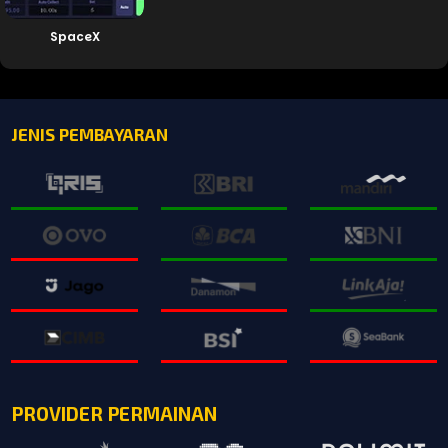
SpaceX
JENIS PEMBAYARAN
PROVIDER PERMAINAN