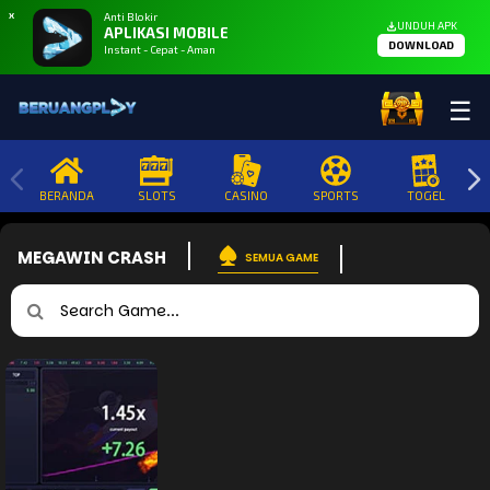
X
Anti Blokir
UNDUH APK
APLIKASI MOBILE
DOWNLOAD
Instant - Cepat - Aman
☰
BERANDA
SLOTS
CASINO
SPORTS
TOGEL
MEGAWIN CRASH
SEMUA GAME