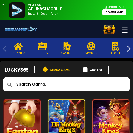
X
Anti Blokir
UNDUH APK
APLIKASI MOBILE
DOWNLOAD
Instant - Cepat - Aman
☰
BERANDA
SLOTS
CASINO
SPORTS
TOGEL
LUCKY365
SEMUA GAME
ARCADE