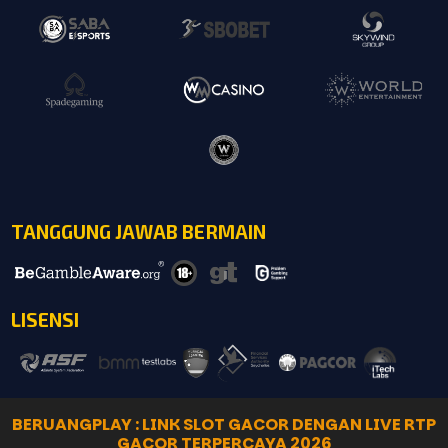
TANGGUNG JAWAB BERMAIN
LISENSI
BERUANGPLAY : LINK SLOT GACOR DENGAN LIVE RTP
GACOR TERPERCAYA 2026