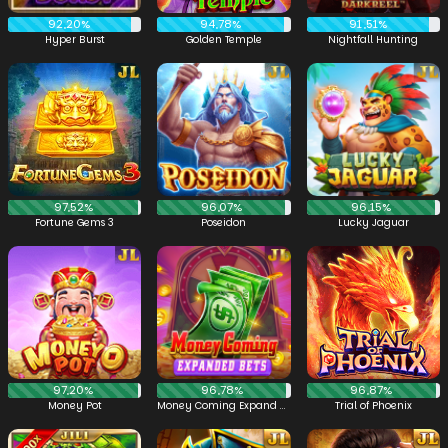
92,20%
94,78%
91,51%
Hyper Burst
Golden Temple
Nightfall Hunting
97,52%
96,07%
96,15%
Fortune Gems 3
Poseidon
Lucky Jaguar
97,20%
96,78%
96,87%
Money Pot
Money Coming Expand Bets
Trial of Phoenix