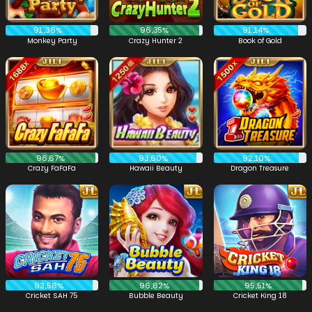
91,36%
96,35%
91,14%
Monkey Party
Crazy Hunter 2
Book of Gold
96,67%
93,60%
92,10%
Crazy FaFaFa
Hawaii Beauty
Dragon Treasure
93,58%
96,82%
95,51%
Cricket SAH 75
Bubble Beauty
Cricket King 18