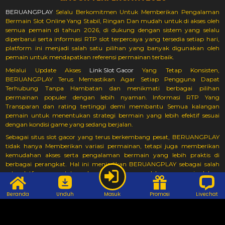
BERUANGPLAY
Selalu Berkomitmen Untuk Memberikan Pengalaman
Bermain Slot Online Yang Stabil, Ringan Dan mudah untuk di akses oleh
semua pemain di tahun 2026, di dukung dengan sistem yang selalu
diperbarui serta informasi RTP slot terpercaya yang tersedia setiap hari,
platform ini menjadi salah satu pilihan yang banyak digunakan oleh
pemain untuk mendapatkan referensi permainan terbaik.
Melalui Update Akses
Link Slot Gacor
Yang Tetap Konsisten,
BERUANGPLAY Terus Memastikan Agar Setiap Pengguna Dapat
Terhubung Tanpa Hambatan dan menikmati berbagai pilihan
permainan populer dengan lebih nyaman. Informasi RTP Yang
Transparan dan rating tertinggi demi membantu Semua kalangan
pemain untuk menentukan strategi bermain yang lebih efektif sesuai
dengan kondisi game yang sedang berjalan.
Sebagai situs slot gacor yang terus berkembang pesat, BERUANGPLAY
tidak hanya Memberikan variasi permainan, tetapi juga memberikan
kemudahan akses serta pengalaman bermain yang lebih praktis di
berbagai perangkat. Hal ini menjadikan BERUANGPLAY sebagai salah
satu platform yang tetap relevan dan dipercaya oleh para pemain dalam
mencari hiburan Slot dengan sistem yang lebih modern,efisien yang
dilengkapi dengan
RTP Slot Gacor
yang di upadate setiap hari serta
Masuk
Beranda
Unduh
Promosi
Livechat
praktis di tahun 2026
©2026
BERUANGPLAY
- All Rights Reserved.