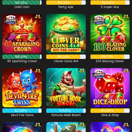
96,25%
89,23%
88,64%
Cash Coin
Party Ape
3 Super Ace
96,34%
86,14%
85,77%
40 Sparkling Crown
Clover Coins 4x4
100 Blazing Clover
92,39%
94,15%
85,98%
Devil Fire Twins
Fortune Hook Boom
Dice & Drop