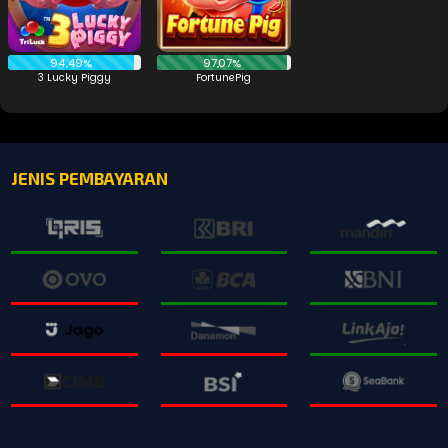
94,49%
97,07%
3 Lucky Piggy
FortunePig
JENIS PEMBAYARAN