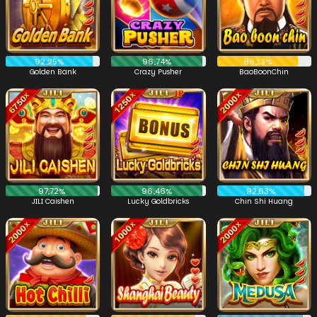
92,25%
96,74%
86,13%
Golden Bank
Crazy Pusher
BaoBoonChin
97,72%
96,46%
92,63%
JILI Caishen
Lucky Goldbricks
Chin Shi Huang