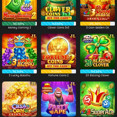
95,98%
94,06%
86,38%
Money Coming 2
Clover Coins 3x3
3 Coin Golden OX
91,04%
87,69%
94,26%
3 Lucky Baozhu
Fortune Coins 2
20 Blazing Clover