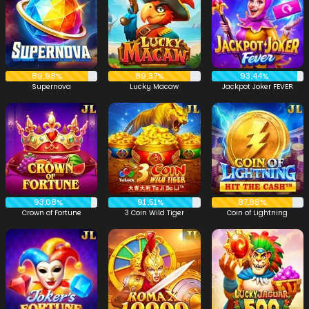
89,98%
89,37%
93,44%
Supernova
Lucky Macaw
Jackpot Joker FEVER
93,08%
91,51%
87,88%
Crown of Fortune
3 Coin Wild Tiger
Coin of Lightning