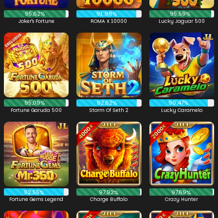
95,62%
91,98%
95,59%
Joker's Fortune
ROMA X 10000
Lucky Jaguar 500
95,09%
92,62%
90,47%
Fortune Garuda 500
Storm Of Seth 2
Lucky Caramelo
92,55%
97,92%
97,69%
Fortune Gems Legend
Charge Buffalo
Crazy Hunter