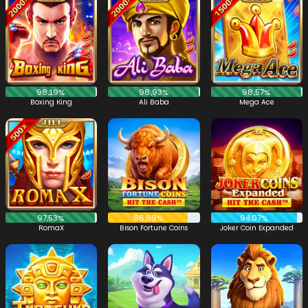
98,19%
98,93%
98,57%
Boxing King
Ali Baba
Mega Ace
97,53%
86,69%
94,07%
RomaX
Bison Fortune Coins
Joker Coin Expanded