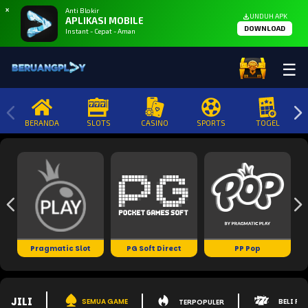
X
Anti Blokir
UNDUH APK
APLIKASI MOBILE
DOWNLOAD
Instant - Cepat - Aman
☰
BERANDA
SLOTS
CASINO
SPORTS
TOGEL
Pragmatic Slot
PG Soft Direct
PP Pop
JILI
SEMUA GAME
TERPOPULER
BELI FI