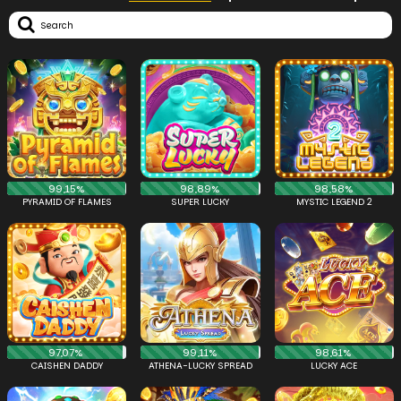
99,15%
98,89%
98,58%
PYRAMID OF FLAMES
SUPER LUCKY
MYSTIC LEGEND 2
97,07%
99,11%
98,61%
CAISHEN DADDY
ATHENA-LUCKY SPREAD
LUCKY ACE