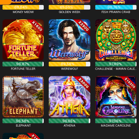
88,64%
85,50%
90,76%
MONEY MEOW
GOLDEN WEEK
FISH PRAWN CRAB
96,87%
89,58%
97,89%
FORTUNE TELLER
WEREWOLF
CHALLENGE・MAYAN CALENDAR
96,58%
96,65%
97,06%
ELEPHANT
ATHENA
MADAME CAROLINE