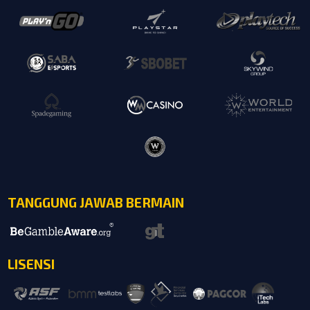
TANGGUNG JAWAB BERMAIN
LISENSI