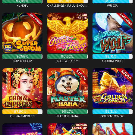
97,93%
89,88%
91,40%
KUNGFU
CHALLENGE・FU LU SHOU XI
WU XIA
97,55%
98,32%
91,71%
SUPER BOOM
RICH & HAPPY
AURORA WOLF
87,80%
99,17%
91,31%
CHINA EMPRESS
MASTER HAHA
GOLDEN ZONGZI