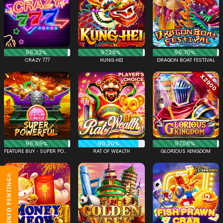
96,23%
97,29%
96,70%
CRAZY 777
KUNG HEI
DRAGON BOAT FESTIVAL
96,99%
90,20%
97,08%
FEATURE BUY・SUPER POWERFUL
RAT OF WEALTH
GLORIOUS KINGDOM
INFO PENTING