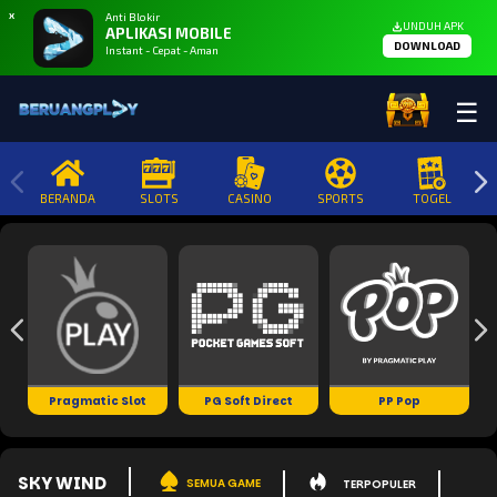
X
Anti Blokir
UNDUH APK
APLIKASI MOBILE
DOWNLOAD
Instant - Cepat - Aman
☰
BERANDA
SLOTS
CASINO
SPORTS
TOGEL
Pragmatic Slot
PG Soft Direct
PP Pop
SKY WIND
SEMUA GAME
TERPOPULER