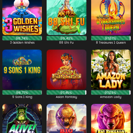
98,74%
99,43%
97,67%
3 Golden Wishes
88 Shi Fu
8 Treasures 1 Queen
98,77%
97,45%
97,03%
9 Sons 1 King
Asian Fantasy
Amazon Lady