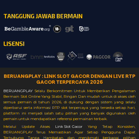
TANGGUNG JAWAB BERMAIN
LISENSI
BERUANGPLAY : LINK SLOT GACOR DENGAN LIVE RTP
GACOR TERPERCAYA 2026
BERUANGPLAY
Selalu Berkomitmen Untuk Memberikan Pengalaman
Bermain Slot Online Yang Stabil, Ringan Dan mudah untuk di akses oleh
semua pemain di tahun 2026, di dukung dengan sistem yang selalu
diperbarui serta informasi RTP slot terpercaya yang tersedia setiap hari,
platform ini menjadi salah satu pilihan yang banyak digunakan oleh
pemain untuk mendapatkan referensi permainan terbaik.
Melalui Update Akses
Link Slot Gacor
Yang Tetap Konsisten,
BERUANGPLAY Terus Memastikan Agar Setiap Pengguna Dapat
Terhubung Tanpa Hambatan dan menikmati berbagai pilihan