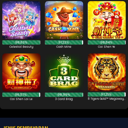
98,63%
97,12%
98,64%
Celestial Beauty
Cash Mine
Cai Shen Ye
97,21%
96,57%
98,99%
8 Tigers Gold™ Megaways™
Cai Shen Lai Le
3 Card Brag
JENIS PEMBAYARAN