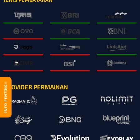
PROVIDER PERMAINAN
INFO PENTING