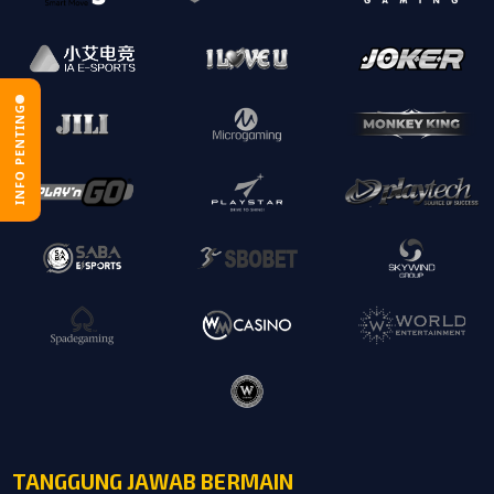
INFO PENTING
TANGGUNG JAWAB BERMAIN