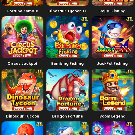
Fortune Zombie
Dinosaur Tycoon II
Royal Fishing
Circus Jackpot
Bombing Fishing
JackPot Fishing
Dinosaur Tycoon
Dragon Fortune
Boom Legend