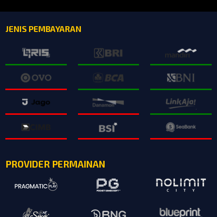
JENIS PEMBAYARAN
PROVIDER PERMAINAN